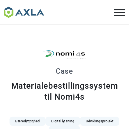
Skip
to
the
content
Case
Materialebestillingssystem
til Nomi4s
Bæredygtighed
Digital løsning
Udviklingsprojekt