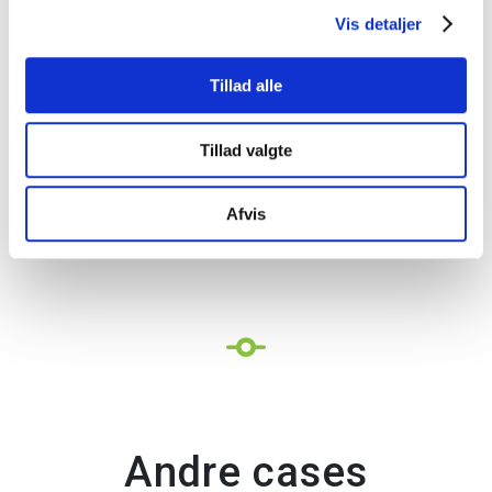
Vis detaljer
nye ordrer. Brugerfladen er responsiv og kan
anvendes på både computer, tablet og mobil, så
løsningen er lige tilgængelig på kontoret og på farten.
Tillad alle
Tag fat i os, hvis I vil høre, hvordan en lignende
Tillad valgte
løsning kan fungere hos jer.
Afvis
Andre cases