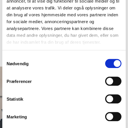
annoncer, til at vise dig funktioner til sociale medier og til
at løse opgaven og vi kan rådgive om alternativer, hvis
at analysere vores trafik. Vi deler også oplysninger om
det kan understøtte kundens behov lige så godt som at
din brug af vores hjemmeside med vores partnere inden
få udviklet egen software. Den tilgang kalder vi for no-
for sociale medier, annonceringspartnere og
bullshit – fordi det giver mening.
analysepartnere. Vores partnere kan kombinere disse
data med andre oplysninger, du har givet dem, eller som
de har indsamlet fra din brug af deres tjenester.
Samtykkevalg
Nødvendig
Præferencer
Statistik
Marketing