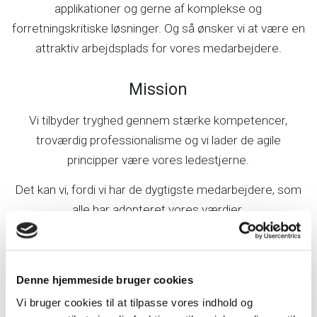
applikationer og gerne af komplekse og
forretningskritiske løsninger. Og så ønsker vi at være en
attraktiv arbejdsplads for vores medarbejdere.
Mission
Vi tilbyder tryghed gennem stærke kompetencer,
troværdig professionalisme og vi lader de agile
principper være vores ledestjerne.
Det kan vi, fordi vi har de dygtigste medarbejdere, som
alle har adopteret vores værdier.
Værdier
Denne hjemmeside bruger cookies
Vi siger tingene, som de er og vi rådgiver altid ud fra
kundens interesser. Vi siger nej, hvis vi ikke er de rette til
Vi bruger cookies til at tilpasse vores indhold og