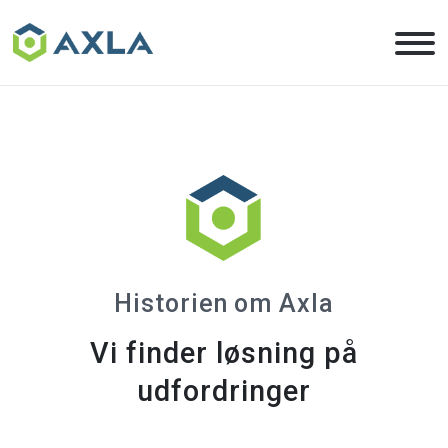
Skip
to
the
content
Historien om Axla
Vi finder løsning på
udfordringer