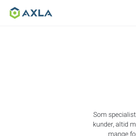
Skip
to
the
content
Som specialist
kunder, altid m
mange for