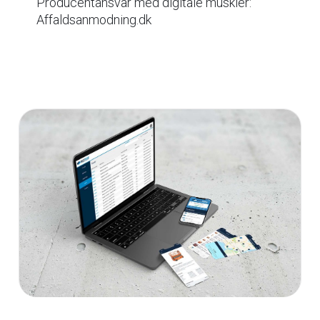
Producentansvar med digitale muskler:
Affaldsanmodning.dk