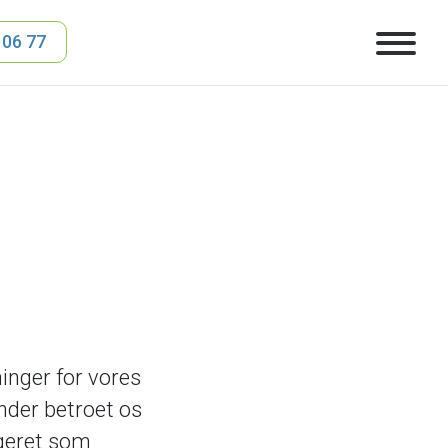
 06 77
inger for vores
under betroet os
ageret som