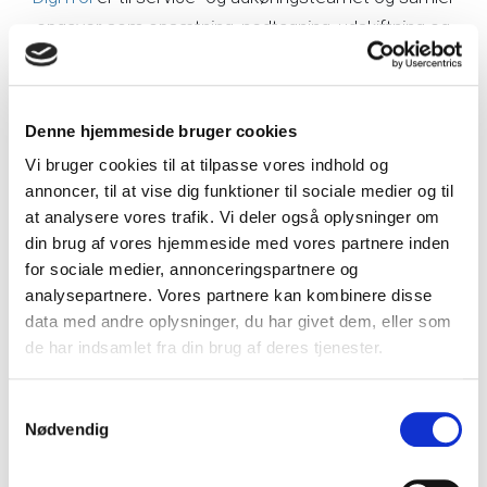
opgaver som opsætning, nedtagning, udskiftning og
reparation af materiel i digitale arbejdssedler. Opgaver
kan planlægges og grupperes, så teamet nemt kan
tilrettelægge dagens rute og dokumentere udførelsen
Denne hjemmeside bruger cookies
med kommentarer og billeder. Registreringer
Vi bruger cookies til at tilpasse vores indhold og
synkroniseres automatisk, så administrationen hurtigt
annoncer, til at vise dig funktioner til sociale medier og til
kan følge med.
at analysere vores trafik. Vi deler også oplysninger om
din brug af vores hjemmeside med vores partnere inden
Digitrol er et modul til
AffaldOnline,
men kan også
for sociale medier, annonceringspartnere og
fungere uden AffaldOnline via et API.
analysepartnere. Vores partnere kan kombinere disse
data med andre oplysninger, du har givet dem, eller som
de har indsamlet fra din brug af deres tjenester.
FakTrol
Samtykkevalg
Nødvendig
FakTrol
er udviklet til registrering af ad hoc-tømninger
uden for faste tømmeordninger – typisk til