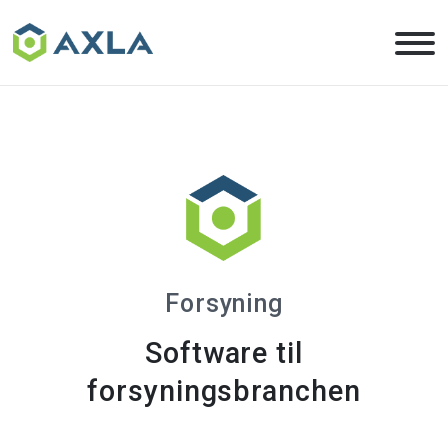
Skip
to
the
content
Forsyning
Software til
forsyningsbranchen