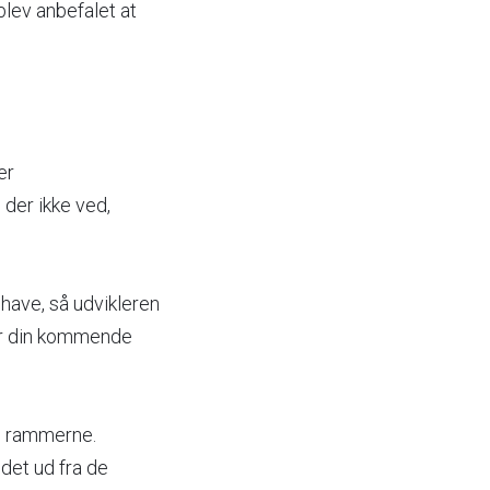
blev anbefalet at
er
 der ikke ved,
 have, så udvikleren
cer din kommende
n rammerne.
 det ud fra de