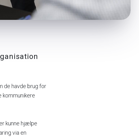
rganisation
m de havde brug for
ne kommunikere
der kunne hjælpe
ring via en