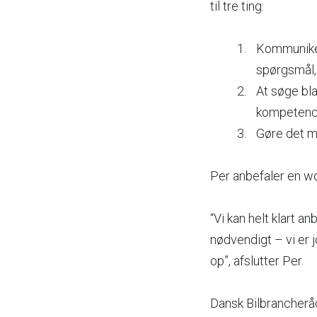
til tre ting:
Kommuniker
spørgsmål, 
At søge bl
kompetenc
Gøre det mu
Per anbefaler en wo
“Vi kan helt klart 
nødvendigt – vi er j
op”, afslutter Per.
Dansk Bilbrancheråd