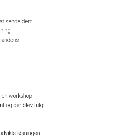
 at sende dem
tning.
inandens
er en workshop
nt og der blev fulgt
udvikle løsningen.