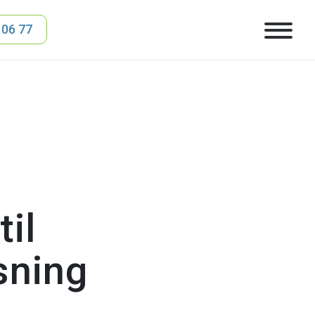
 06 77
til
øsning