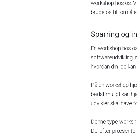
workshop hos os. Va
bruge os til formåle
Sparring og i
En workshop hos os 
softwareudvikling, m
hvordan din ide kan b
På en workshop hjælp
bedst muligt kan hj
udvikler skal have f
Denne type worksho
Derefter præsenterer