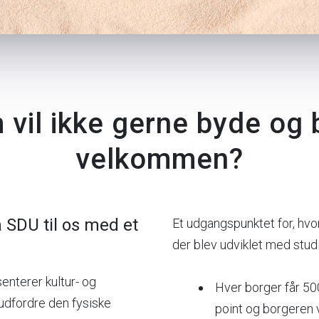
vil ikke gerne byde og
velkommen?
 SDU til os med et
Et udgangspunktet for, hv
der blev udviklet med stu
nterer kultur- og
Hver borger får 500 
 udfordre den fysiske
point og borgeren v