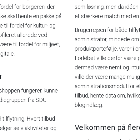
fordel for borgeren, der
som løsning, men da idéen 
ikke skal hente en pakke på
et stærkere match med en
til fordel for kultur- og
Brugerrejsen for både tilf
ofileret allerede ved
administrator, mindede om
være til fordel for miljøet,
produktportefølje, varer i 
gitale.
Forløbet ville derfor være 
dermed være nemt og intuitiv
r
ville der være mange mul
administrationsmodul for e
shoppen fungerer, kunne
tilbud, hente data om, hvil
diegruppen fra SDU:
blogindlæg.
tilflytning. Hvert tilbud
Velkommen på fle
lger selv aktiviteter og