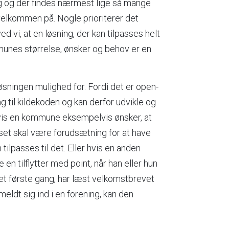
g og der findes nærmest lige så mange
velkommen på. Nogle prioriterer det
d vi, at en løsning, der kan tilpasses helt
mmunes størrelse, ønsker og behov er en
ningen mulighed for. Fordi det er open-
g til kildekoden og kan derfor udvikle og
Hvis en kommune eksempelvis ønsker, at
et skal være forudsætning for at have
tilpasses til det. Eller hvis en anden
n tilflytter med point, når han eller hun
ket første gang, har læst velkomstbrevet
meldt sig ind i en forening, kan den