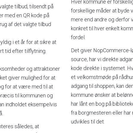
Hver kommune er forskelli
algte tilbud, tilsendt på
forskellige måder at byde 
ler med en QR kode på
mere end andre og derfor ve
rug af det valgte tilbud
konkret til hver enkelt ko
fordel.
ig i et år for at sikre at
Det giver NopCommerce-løs
 tid efter tilflytning.
source, har vi direkte adgan
kode direkte i systemet. 
rksomheder og attraktioner
et velkomstmøde på rådhus
lket giver mulighed for at
adgang til shoppen, kan den 
 for at være med til at
kommune ønsker at belønne e
præcis til kommunen og
har lånt en bog på bibliote
an indholdet eksempelvis
fra borgmesteren eller har 
å.
udvikles til det.
eres således, at