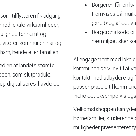
Borgeren får en kvi
fremvises på mail 
om tilflytteren fik adgang
gøre brug af det va
 med lokale virksomheder,
Borgerens kode er pe
k mulighed for nemt og
nærmiljøet sker kort 
aktiviteter, kommunen har og
 ham, hende eller familien.
Al engagement med lokale f
d en af landets største
kommunen selv lov til at va
ppen, som slutprodukt.
kontakt med udbydere og f
og digitaliseres, havde de
passer præcis til kommun
indholdet eksempelvis også 
Velkomstshoppen kan yder
børnefamilier, studerende o
muligheder præsenteret før