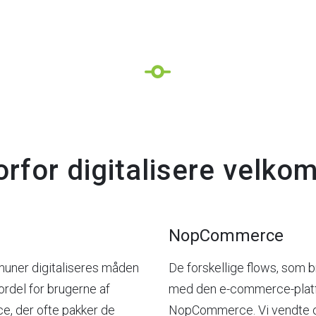
rfor digitalisere velko
NopCommerce
mmuner digitaliseres måden
De forskellige flows, som 
ordel for brugerne af
med den e-commerce-platfo
e, der ofte pakker de
NopCommerce. Vi vendte og