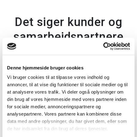
Det siger kunder og
samarbejdspartnere
Denne hjemmeside bruger cookies
Vi bruger cookies til at tilpasse vores indhold og
annoncer, til at vise dig funktioner til sociale medier og til
at analysere vores trafik. Vi deler også oplysninger om
din brug af vores hjemmeside med vores partnere inden
Kerteminde
Johnny Noisen, Udviklingsdirektør, NetHire A
for sociale medier, annonceringspartnere og
analysepartnere. Vores partnere kan kombinere disse
Man skal vælge Axla, fordi de kan håndtere k
data med andre oplysninger, du har givet dem, eller som
 fungerer.
forretningslogik. Meget seriøs og oplysende 
de har indsamlet fra din brug af deres tjenester.
atures og
om hvad de har lavet i en periode, fordi de tæn