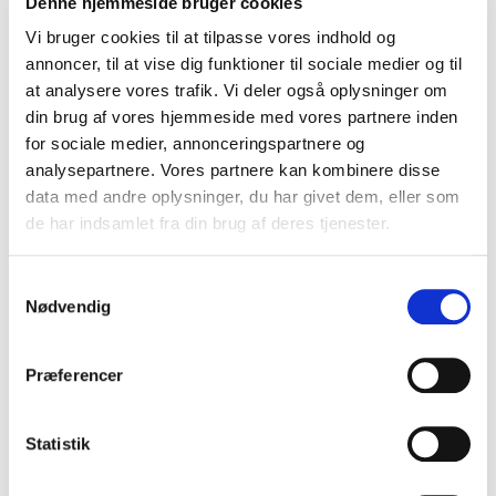
Denne hjemmeside bruger cookies
som bedst matcher din løsning.
Vi bruger cookies til at tilpasse vores indhold og
annoncer, til at vise dig funktioner til sociale medier og til
at analysere vores trafik. Vi deler også oplysninger om
din brug af vores hjemmeside med vores partnere inden
for sociale medier, annonceringspartnere og
analysepartnere. Vores partnere kan kombinere disse
Vil
Vil du vide mere om
data med andre oplysninger, du har givet dem, eller som
du
vide
mere
om
de har indsamlet fra din brug af deres tjenester.
vores
ISAE
3000?
vores ISAE 3000?
Samtykkevalg
Nødvendig
Du er velkommen til at kontakte os via nedenstående
formular, hvis du ønsker at høre mere om vores proces
Præferencer
med at opnå en ISAE 3000-erklæring.
Vi kontakter dig ved snarest lejlighed.
Statistik