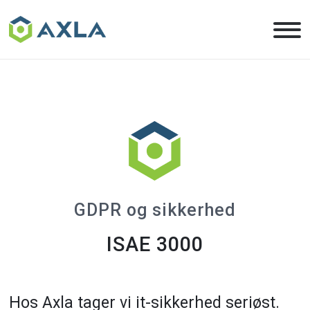
Skip
to
the
content
GDPR og sikkerhed
ISAE 3000
Hos Axla tager vi it-sikkerhed seriøst.