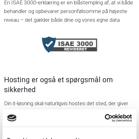
En ISAE 3000-erklæring er en blåstempling af, at vi både
behandler og opbevarer personfølsomme på højeste
niveau – det gælder både dine og vores egne data.
Hosting er også et spørgsmål om
sikkerhed
Din it-løsning skal naturligvis hostes det sted, der giver
mest mening i forhold til både sikkerhed og yderligere
behov. Til at afklare dette udarbejder vi en
risikovurdering, hvor vi går i dybden med din løsning og de
data der behandles. Herved finder vi en hosting-løsning,