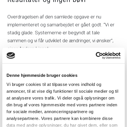
Overdragelsen af den samlede opgave er nu
implementeret og samarbejdet er gået godt. “Vi er
stadig glade. Systemerne er begyndt at tale
sammen og vi får udviklet de ændringer, vi ønsker”,
siger Anders Linnet.
Contrans anbefaler gerne andre virksomheder til at
etablere et samarbejde med Axla, når de har brug for
Denne hjemmeside bruger cookies
et udviklingshus. “Selvfølgelig kan jeg anbefale Axla til
Vi bruger cookies til at tilpasse vores indhold og
andre virksomheder. Det kan jeg, fordi systemerne
annoncer, til at vise dig funktioner til sociale medier og til
kører rigtig godt, og nu har det driftet et stykke tid, og
at analysere vores trafik. Vi deler også oplysninger om
vi er stadig glade. Som jeg siger – resultater og
din brug af vores hjemmeside med vores partnere inden
for sociale medier, annonceringspartnere og
ingen bøvl – så har jeg fået det, som jeg vil have det”,
analysepartnere. Vores partnere kan kombinere disse
afslutter Anders Linnet.
data med andre oplysninger, du har givet dem, eller som