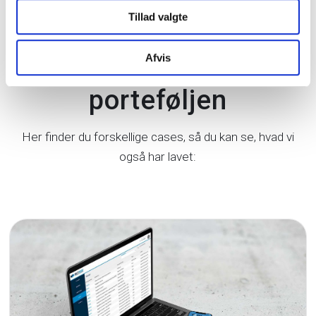
Tillad valgte
Varierende opgaver i
Afvis
porteføljen
Her finder du forskellige cases, så du kan se, hvad vi
også har lavet: