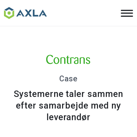
Skip
to
the
content
Case
Systemerne taler sammen
efter samarbejde med ny
leverandør