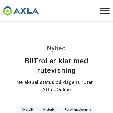
Skip
to
the
content
Nyhed
BilTrol er klar med
rutevisning
Se aktuel status på dagens ruter i
AffaldOnline
Overblik
Historik
Forsyningsløsning