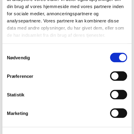
din brug af vores hjemmeside med vores partnere inden
for sociale medier, annonceringspartnere og
analysepartnere. Vores partnere kan kombinere disse
data med andre oplysninger, du har givet dem, eller som
de har indsamlet fra din brug af deres tjenester.
Samtykkevalg
Nødvendig
19.04.2023
Præferencer
Integration til Serviceplatformen
Få det samme login til AffaldOnline og jeres andre
Statistik
systemer
Marketing