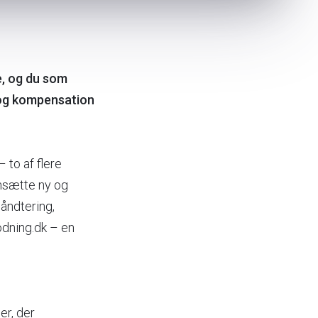
e, og du som
 og kompensation
 to af flere
omsætte ny og
håndtering,
odning.dk – en
er, der