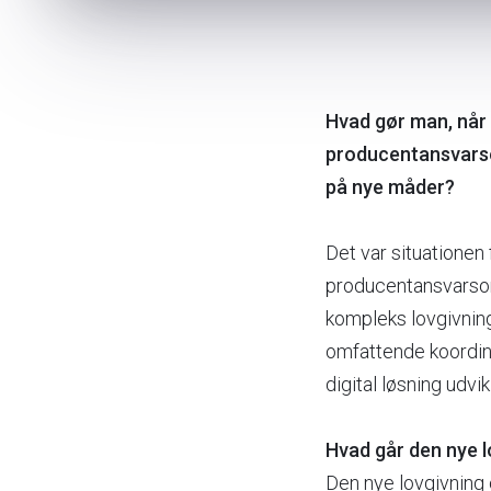
Hvad gør man, når 
producentansvarso
på nye måder?
Det var situationen
producentansvarsorg
kompleks lovgivning
omfattende koordin
digital løsning udvik
Hvad går den nye l
Den nye lovgivning