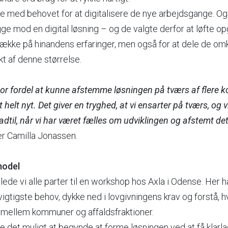
ene med behovet for at digitalisere de nye arbejdsgange. 
gge mod en digital løsning – og de valgte derfor at løfte op
række på hinandens erfaringer, men også for at dele de om
kt af denne størrelse.
or fordel at kunne afstemme løsningen på tværs af flere ko
 helt nyt. Det giver en tryghed, at vi ensarter på tværs, og 
adtil, når vi har været fælles om udviklingen og afstemt det
jer Camilla Jonassen.
model
mlede vi alle parter til en workshop hos Axla i Odense. Her
 vigtigste behov, dykke ned i lovgivningens krav og forstå, 
 mellem kommuner og affaldsfraktioner.
det muligt at begynde at forme løsningen ved at få klarlag