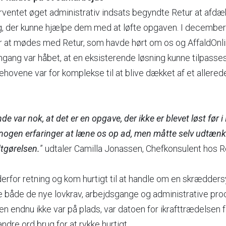
orventet øget administrativ indsats begyndte Retur at afd
ing, der kunne hjælpe dem med at løfte opgaven. I decembe
 for at mødes med Retur, som havde hørt om os og AffaldOn
mgang var håbet, at en eksisterende løsning kunne tilpasse
 behovene var for komplekse til at blive dækket af et allere
e var nok, at det er en opgave, der ikke er blevet løst før 
e nogen erfaringer at læne os op ad, men måtte selv udtænk
tgørelsen.
” udtaler Camilla Jonassen, Chefkonsulent hos R
erfor retning og kom hurtigt til at handle om en skræddersy
åde de nye lovkrav, arbejdsgange og administrative proc
gen endnu ikke var på plads, var datoen for ikrafttrædelsen f
dre ord brug for at rykke hurtigt.