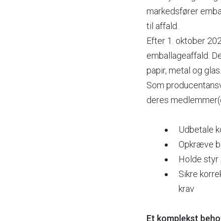
markedsfører emball
til affald.
Efter 1. oktober 20
emballageaffald. D
papir, metal og glas
Som producentansva
deres medlemmer(de
Udbetale k
Opkræve be
Holde styr
Sikre korr
krav
Et komplekst beho