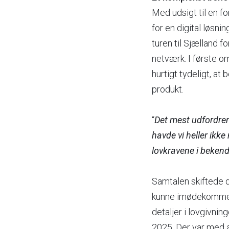
Med udsigt til en f
for en digital løsn
turen til Sjælland
netværk. I første o
hurtigt tydeligt, at
produkt.
“
Det mest udfordrend
havde vi heller ikk
lovkravene i bekend
Samtalen skiftede d
kunne imødekomme b
detaljer i lovgivnin
2025. Der var med an