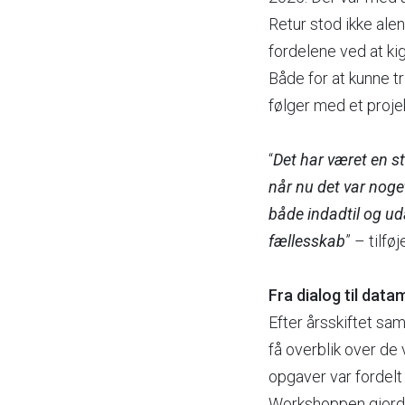
Retur stod ikke al
fordelene ved at ki
Både for at kunne t
følger med et proje
“
Det har været en st
når nu det var noget
både indadtil og ud
fællesskab
” – tilfø
Fra dialog til data
Efter årsskiftet sa
få overblik over de
opgaver var fordelt
Workshoppen gjorde 