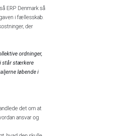
Også ERP Denmark så
gaven i fællesskab.
kostninger, der
llektive ordninger,
vi står stærkere
aljerne løbende i
 handlede det om at
hvordan ansvar og
t, hvad den skulle