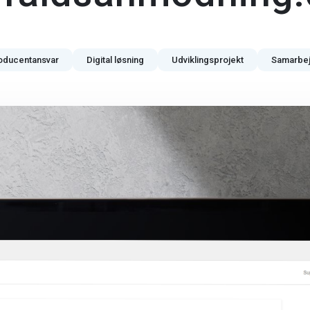
oducentansvar
Digital løsning
Udviklingsprojekt
Samarbe