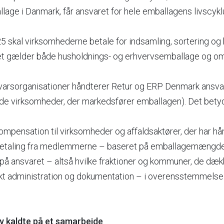
age i Danmark, får ansvaret for hele emballagens livscykl
25 skal virksomhederne betale for indsamling, sortering og
et gælder både husholdnings- og erhvervsemballage og omfa
.
rsorganisationer håndterer Retur og ERP Denmark ansvar
 virksomheder, der markedsfører emballagen). Det betyder
ompensation til virksomheder og affaldsaktører, der har h
taling fra medlemmerne – baseret på emballagemængder
 på ansvaret – altså hvilke fraktioner og kommuner, de dæk
ekt administration og dokumentation – i overensstemmels
v kaldte på et samarbejde