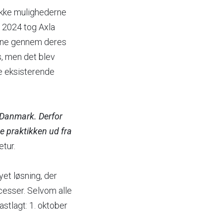
ække mulighederne
r 2024 tog Axla
line gennem deres
s, men det blev
de eksisterende
i Danmark. Derfor
e praktikken ud fra
etur.
et løsning, der
esser. Selvom alle
astlagt: 1. oktober