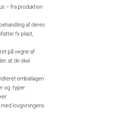
us – fra produktion
 behandling af deres
tter fx plast,
et på vegne af
, at de skal:
åndteret emballagen
 og -typer
ker
e med lovgivningens