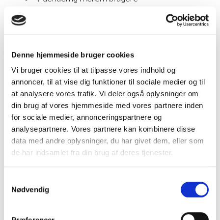
Konkrete udfordringer og løsninger
Dialog om behov og ønsker
Status og retning for vores løsninger, fx
AffaldOnline 2.0
Denne hjemmeside bruger cookies
Vi bruger cookies til at tilpasse vores indhold og
annoncer, til at vise dig funktioner til sociale medier og til
at analysere vores trafik. Vi deler også oplysninger om
Hvorfor er ERFA-
din brug af vores hjemmeside med vores partnere inden
for sociale medier, annonceringspartnere og
dagen så vigtig for
analysepartnere. Vores partnere kan kombinere disse
data med andre oplysninger, du har givet dem, eller som
os?
de har indsamlet fra din brug af deres tjenester.
Samtykkevalg
Nødvendig
AffaldOnline udvikles i tæt samarbejde med vores
kunder. Ønsker og input til automatisering, funktioner og
Præferencer