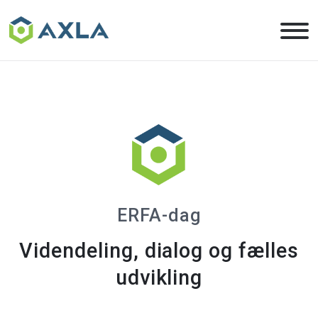
Skip
to
the
content
ERFA-dag
Videndeling, dialog og fælles
udvikling