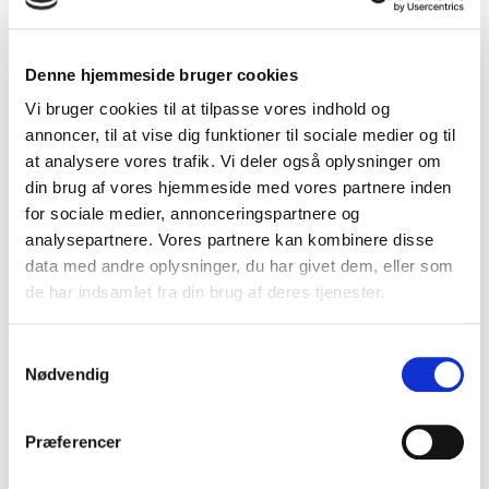
retningslinjer overholdes,
se vores ISAE 3000-erklæring
herpå
.
Denne hjemmeside bruger cookies
Lad Axla hjælpe dig med at skabe en app, der ikke kun er
Vi bruger cookies til at tilpasse vores indhold og
værdifuld, men også sikker og i overensstemmelse med
annoncer, til at vise dig funktioner til sociale medier og til
lovgivningen.
at analysere vores trafik. Vi deler også oplysninger om
din brug af vores hjemmeside med vores partnere inden
Få et fleksibelt forløb hos os
for sociale medier, annonceringspartnere og
analysepartnere. Vores partnere kan kombinere disse
Vores tilbud inkluderer en fleksibel proces med app
data med andre oplysninger, du har givet dem, eller som
udvikling, der gør det muligt at lave ændringer i konceptet
de har indsamlet fra din brug af deres tjenester.
og ønskerne undervejs. Uanset, hvordan rammerne
ændrer sig, sikrer vores ekspertise, at ethvert
Samtykkevalg
Nødvendig
udviklingsprojekt når sikkert i mål hos os.
Præferencer