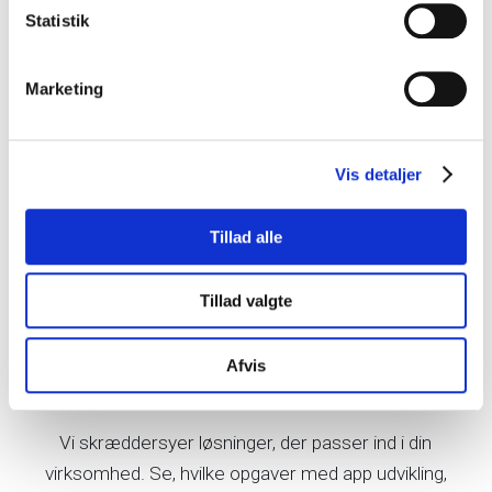
Statistik
Marketing
Vis detaljer
Tillad alle
Tillad valgte
Din app skal passe
Afvis
ind i din forretning
Vi skræddersyer løsninger, der passer ind i din
virksomhed. Se, hvilke opgaver med app udvikling,