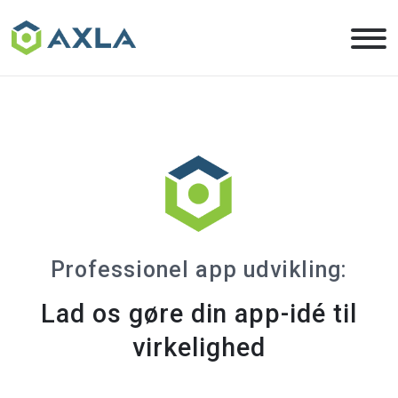
Skip
to
the
content
Professionel app udvikling:
Lad os gøre din app-idé til
virkelighed