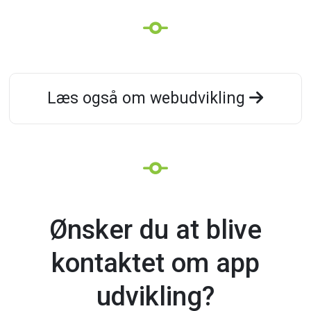
Læs også om webudvikling
Ønsker
Ønsker du at blive
du
at
blive
kontaktet
om
app
udvikling?
kontaktet om app
udvikling?