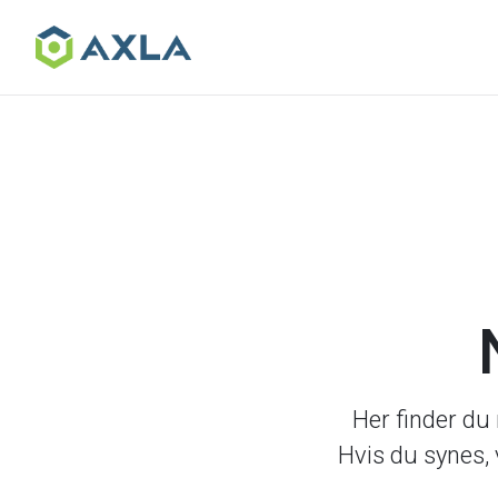
Skip
to
the
content
Her finder du
Hvis du synes,