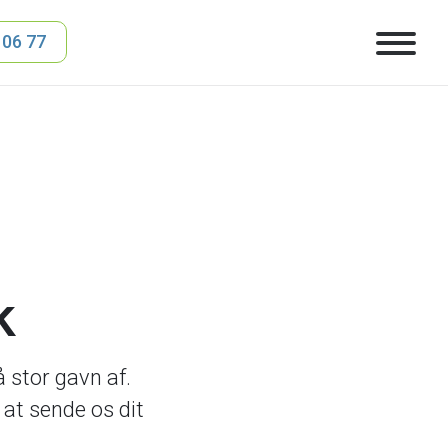
 06 77
k
 stor gavn af.
at sende os dit