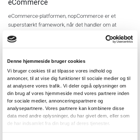
eCommerce
eCommerce-platformen, nopCommerce er et
superstærkt framework, når det handler om at
udvikle digitale softwareløsninger til og for
virksomheder, der beskæftiger sig med handel
indenfor B2B og B2C. Der findes nærmest uendelige
muligheder for at skabe en unik løsning med
Denne hjemmeside bruger cookies
nopCommerce, som værktøj. Platformen er baseret
Vi bruger cookies til at tilpasse vores indhold og
på de nyeste Microsoft-teknologier, og med
annoncer, til at vise dig funktioner til sociale medier og til
kildekoden i hånden, som følge af, at platformen er
at analysere vores trafik. Vi deler også oplysninger om
din brug af vores hjemmeside med vores partnere inden
open-source, er der nærmest frit spil til at bygge og
for sociale medier, annonceringspartnere og
kreere nye softwareløsninger. Desuden er der ingen
analysepartnere. Vores partnere kan kombinere disse
begrænsninger, som der ellers findes i tilsvarende
data med andre oplysninger, du har givet dem, eller som
platform-løsninger. Derfor giver det mulighed for at
de har indsamlet fra din brug af deres tjenester.
udvikle og skabe unikke systemer og løsninger helt
efter kundens ønsker og krav.