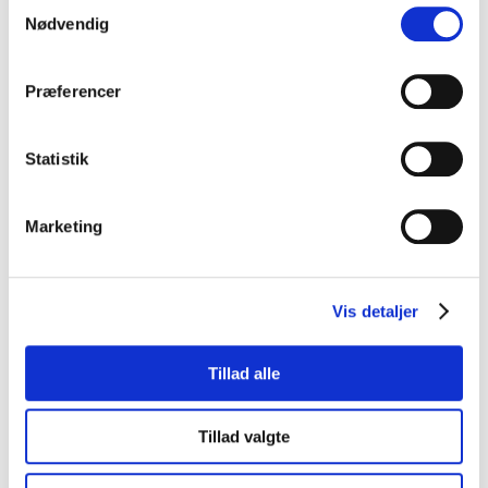
Samtykkevalg
Nødvendig
Klædt på til at anvende systemet
Præferencer
Inden den officielle åbning af donations- og
ansøgningssystemet i efteråret 2020, var det
Statistik
essentielt, at de frivillige var klædt på til at anvende
systemet. Samtidig var det vigtigt, at
Marketing
brugervenligheden var i top og efter den standard,
som Julehjælpen.dk ønskede. Derfor afholdte Axla
en workshop, hvor de frivillige gennemgik systemet
Vis detaljer
og de forskellige brugerflows. Her påtog de sig
forskellige roller for at opleve den brugerrejse, som
Tillad alle
henholdsvis donor, ansøger og frivillig kom igennem.
Tillad valgte
En af styrkerne ved nopCommerce er, at der er
mulighed for at oprette og påtage sig forskellige