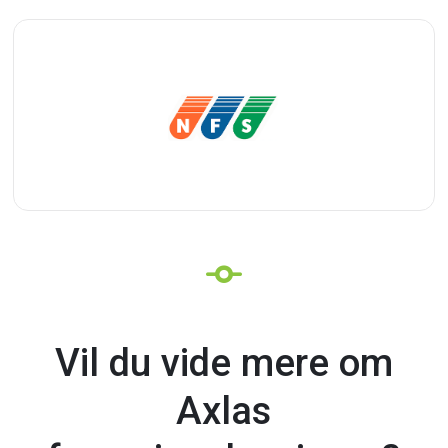
Vil
Vil du vide mere om
du
vide
mere
om
Axlas
forsyningsløsninger?
Axlas