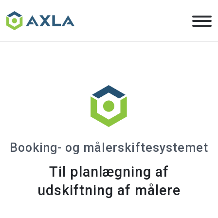
Skip
to
the
content
Booking- og målerskiftesystemet
Til planlægning af
udskiftning af målere