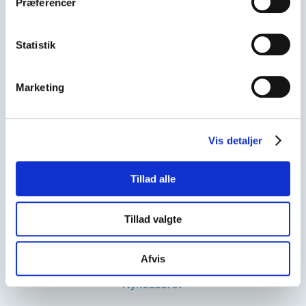
Præferencer
Medarbejdere
Statistik
Om Axla
Forsyningsløsninger
Marketing
GDPR og sikkerhed
Jobs
Vis detaljer
Kontakt
Tillad alle
Nyheder og indblik
Cases
Tillad valgte
Følg os på LinkedIn
Afvis
Cookie- og privatlivspolitik
Nyhedsbrev