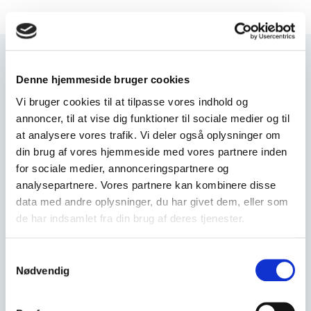
Denne hjemmeside bruger cookies
Vi bruger cookies til at tilpasse vores indhold og
annoncer, til at vise dig funktioner til sociale medier og til
at analysere vores trafik. Vi deler også oplysninger om
din brug af vores hjemmeside med vores partnere inden
for sociale medier, annonceringspartnere og
Direktør
analysepartnere. Vores partnere kan kombinere disse
René Holdgaard Wilhardt
data med andre oplysninger, du har givet dem, eller som
rene@axla.dk
de har indsamlet fra din brug af deres tjenester.
+45 31 33 84 60
Samtykkevalg
Ring eller skriv til os og fortæl om dit projekt. Du kan
Nødvendig
også udfylde dine kontaktoplysninger
her
– så
kontakter vi dig snarest muligt.